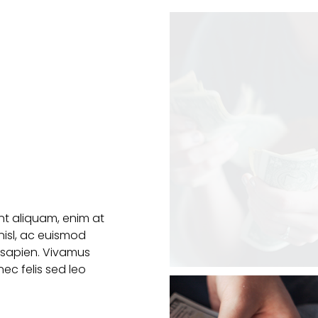
ent aliquam, enim at
nisl, ac euismod
t sapien. Vivamus
nec felis sed leo