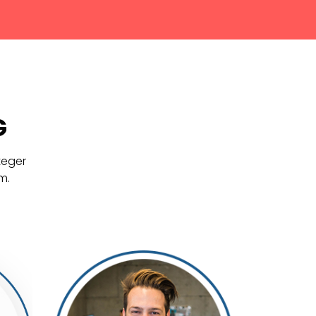
G
teger
m.