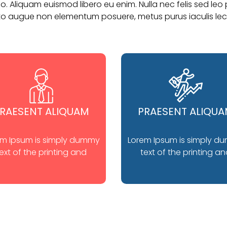
. Aliquam euismod libero eu enim. Nulla nec felis sed leo p
to augue non elementum posuere, metus purus iaculis lec
RAESENT ALIQUAM
PRAESENT ALIQU
em Ipsum is simply dummy
Lorem Ipsum is simply d
ext of the printing and
text of the printing a