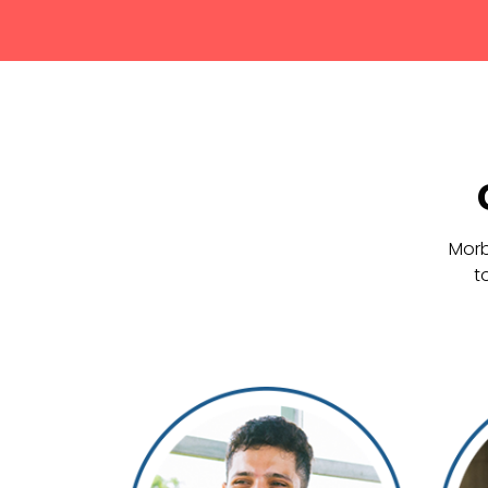
Morb
t