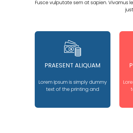
Fusce vulputate sem at sapien. Vivamus leo
jus
PRAESENT ALIQUAM
P
Lorem Ipsum is simply dummy
Lor
text of the printing and
t